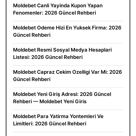
Moldebet Canli Yayinda Kupon Yapan
Fenomenler: 2026 Güncel Rehberi
Moldebet Odeme Hizi En Yuksek Firma: 2026
Güncel Rehberi
Moldebet Resmi Sosyal Medya Hesaplari
Listesi: 2026 Güncel Rehberi
Moldebet Capraz Cekim Ozelligi Var Mi: 2026
Güncel Rehberi
Moldebet Yeni Giriş Adresi: 2026 Güncel
Rehberi — Moldebet Yeni Giris
Moldebet Para Yatirma Yontemleri Ve
Limitleri: 2026 Güncel Rehberi