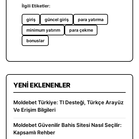
İlgili Etiketler:
giriş
güncel giriş
para yatırma
minimum yatırım
para çekme
bonuslar
YENI EKLENENLER
Moldebet Türkiye: Tl Desteği, Türkçe Arayüz
Ve Erişim Bilgileri
Moldebet Güvenilir Bahis Sitesi Nasıl Seçilir:
Kapsamlı Rehber