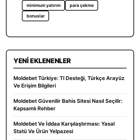
minimum yatırım
para çekme
bonuslar
YENI EKLENENLER
Moldebet Türkiye: Tl Desteği, Türkçe Arayüz
Ve Erişim Bilgileri
Moldebet Güvenilir Bahis Sitesi Nasıl Seçilir:
Kapsamlı Rehber
Moldebet Ve İddaa Karşılaştırması: Yasal
Statü Ve Ürün Yelpazesi