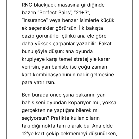
RNG blackjack masasına girdiğinde
bazen “Perfect Pairs”, “21+3”,
“Insurance” veya benzer isimlerle küçük
ek seçenekler görürsün. İlk bakışta
cazip görünürler çünkü ana ele göre
daha yüksek çarpanlar yazabilir. Fakat
bunu şöyle düşün: ana oyunda
krupiyeye karşı temel stratejiyle karar
verirsin, yan bahiste ise çoğu zaman
kart kombinasyonunun nadir gelmesine
para yatırırsın.
Ben burada önce şuna bakarım: yan
bahis seni oyundan koparıyor mu, yoksa
gerçekten ne yaptığını bilerek mi
seçiyorsun? Pratikte kullanıcıların
takıldığı nokta tam olarak bu. Ana elde
12’ye kart çekip çekmemeyi düşünürken,