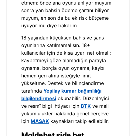
etmem: önce ana oyunu anlıyor muyum,
sonra yan bahsin ödeme şartını biliyor
muyum, en son da bu ek risk bütçeme
uyuyor mu diye bakarım.
18 yaşından küçüksen bahis ve şans
oyunlarına katılmamalısın. 18+
kullanıcılar için de kısa uyarı net olmalı:
kaybetmeyi göze alamadığın parayla
oynama, borçla oyun oynama, kaybı
hemen geri alma isteğiyle limit
yükseltme. Destek ve bilinçlendirme
tarafında
Yeşilay kumar bağımlılığı
bilgilendirmesi
okunabilir. Düzenleyici
ve resmî bilgi ihtiyacı için
BTK
ve mali
yükümlülükler hakkında genel çerçeve
için
MASAK
kaynakları takip edilebilir.
Moldebet side bet