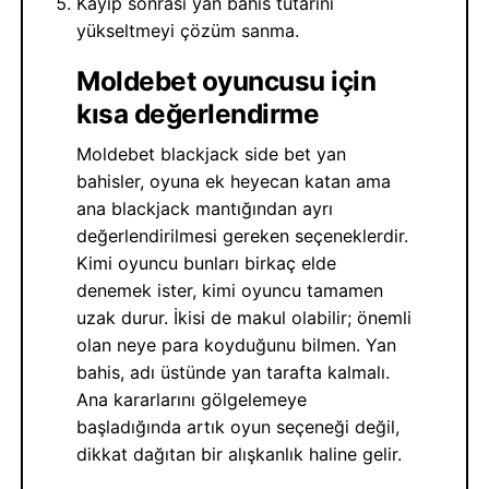
Kayıp sonrası yan bahis tutarını
yükseltmeyi çözüm sanma.
Moldebet oyuncusu için
kısa değerlendirme
Moldebet blackjack side bet yan
bahisler, oyuna ek heyecan katan ama
ana blackjack mantığından ayrı
değerlendirilmesi gereken seçeneklerdir.
Kimi oyuncu bunları birkaç elde
denemek ister, kimi oyuncu tamamen
uzak durur. İkisi de makul olabilir; önemli
olan neye para koyduğunu bilmen. Yan
bahis, adı üstünde yan tarafta kalmalı.
Ana kararlarını gölgelemeye
başladığında artık oyun seçeneği değil,
dikkat dağıtan bir alışkanlık haline gelir.