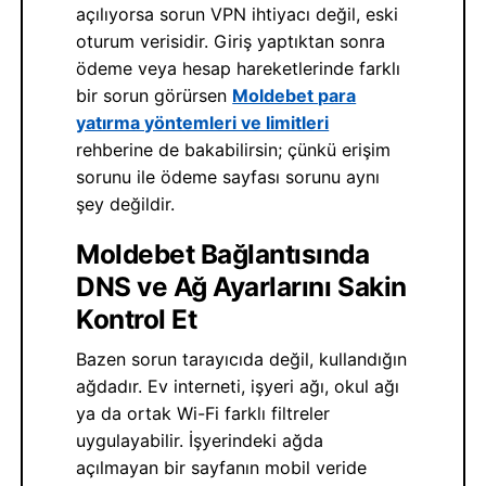
açılıyorsa sorun VPN ihtiyacı değil, eski
oturum verisidir. Giriş yaptıktan sonra
ödeme veya hesap hareketlerinde farklı
bir sorun görürsen
Moldebet para
yatırma yöntemleri ve limitleri
rehberine de bakabilirsin; çünkü erişim
sorunu ile ödeme sayfası sorunu aynı
şey değildir.
Moldebet Bağlantısında
DNS ve Ağ Ayarlarını Sakin
Kontrol Et
Bazen sorun tarayıcıda değil, kullandığın
ağdadır. Ev interneti, işyeri ağı, okul ağı
ya da ortak Wi-Fi farklı filtreler
uygulayabilir. İşyerindeki ağda
açılmayan bir sayfanın mobil veride