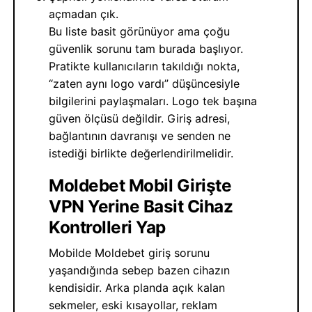
açmadan çık.
Bu liste basit görünüyor ama çoğu
güvenlik sorunu tam burada başlıyor.
Pratikte kullanıcıların takıldığı nokta,
“zaten aynı logo vardı” düşüncesiyle
bilgilerini paylaşmaları. Logo tek başına
güven ölçüsü değildir. Giriş adresi,
bağlantının davranışı ve senden ne
istediği birlikte değerlendirilmelidir.
Moldebet Mobil Girişte
VPN Yerine Basit Cihaz
Kontrolleri Yap
Mobilde Moldebet giriş sorunu
yaşandığında sebep bazen cihazın
kendisidir. Arka planda açık kalan
sekmeler, eski kısayollar, reklam