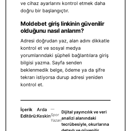
ve cihaz ayarlarını kontrol etmek daha
doğru bir başlangıçtır.
Moldebet giriş linkinin güvenilir
olduğunu nasıl anlarım?
Adresi doğrudan yaz, alan adını dikkatle
kontrol et ve sosyal medya
yorumlarındaki şüpheli bağlantılara giriş
bilgisi yazma. Sayfa senden
beklenmedik belge, ödeme ya da şifre
tekrarı istiyorsa durup adresi yeniden
kontrol et.
İçerik
Arda
—
Dijital yayıncılık ve veri
Spor
Editörü:
Keskin
analizi alanındaki
Yazarı
tecrübesiyle, okurlarına
detaylı ve güvenilir