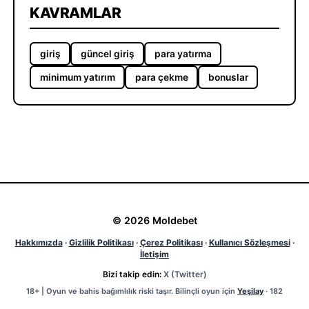
KAVRAMLAR
giriş
güncel giriş
para yatırma
minimum yatırım
para çekme
bonuslar
© 2026 Moldebet
Hakkımızda
·
Gizlilik Politikası
·
Çerez Politikası
·
Kullanıcı Sözleşmesi
·
İletişim
Bizi takip edin:
X (Twitter)
18+ | Oyun ve bahis bağımlılık riski taşır. Bilinçli oyun için
Yeşilay
· 182