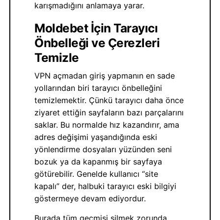
karışmadığını anlamaya yarar.
Moldebet İçin Tarayıcı
Önbelleği ve Çerezleri
Temizle
VPN açmadan giriş yapmanın en sade
yollarından biri tarayıcı önbelleğini
temizlemektir. Çünkü tarayıcı daha önce
ziyaret ettiğin sayfaların bazı parçalarını
saklar. Bu normalde hız kazandırır, ama
adres değişimi yaşandığında eski
yönlendirme dosyaları yüzünden seni
bozuk ya da kapanmış bir sayfaya
götürebilir. Genelde kullanıcı “site
kapalı” der, halbuki tarayıcı eski bilgiyi
göstermeye devam ediyordur.
Burada tüm geçmişi silmek zorunda