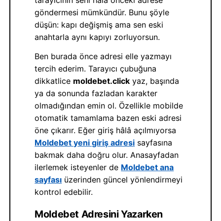
göndermesi mümkündür. Bunu şöyle
düşün: kapı değişmiş ama sen eski
anahtarla aynı kapıyı zorluyorsun.
Ben burada önce adresi elle yazmayı
tercih ederim. Tarayıcı çubuğuna
dikkatlice
moldebet.click
yaz, başında
ya da sonunda fazladan karakter
olmadığından emin ol. Özellikle mobilde
otomatik tamamlama bazen eski adresi
öne çıkarır. Eğer giriş hâlâ açılmıyorsa
Moldebet yeni giriş adresi
sayfasına
bakmak daha doğru olur. Anasayfadan
ilerlemek isteyenler de
Moldebet ana
sayfası
üzerinden güncel yönlendirmeyi
kontrol edebilir.
Moldebet Adresini Yazarken