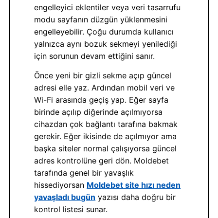
engelleyici eklentiler veya veri tasarrufu
modu sayfanın düzgün yüklenmesini
engelleyebilir. Çoğu durumda kullanıcı
yalnızca aynı bozuk sekmeyi yenilediği
için sorunun devam ettiğini sanır.
Önce yeni bir gizli sekme açıp güncel
adresi elle yaz. Ardından mobil veri ve
Wi-Fi arasında geçiş yap. Eğer sayfa
birinde açılıp diğerinde açılmıyorsa
cihazdan çok bağlantı tarafına bakmak
gerekir. Eğer ikisinde de açılmıyor ama
başka siteler normal çalışıyorsa güncel
adres kontrolüne geri dön. Moldebet
tarafında genel bir yavaşlık
hissediyorsan
Moldebet site hızı neden
yavaşladı bugün
yazısı daha doğru bir
kontrol listesi sunar.