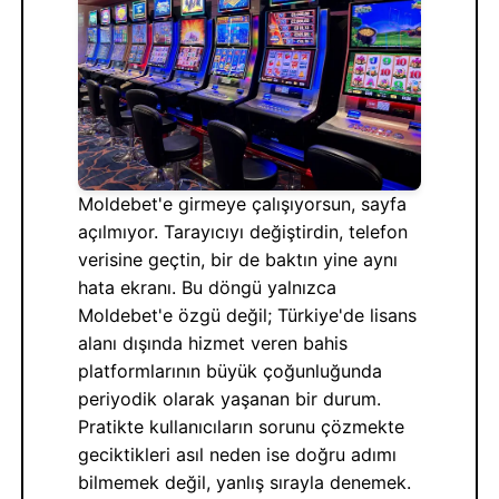
Moldebet'e girmeye çalışıyorsun, sayfa
açılmıyor. Tarayıcıyı değiştirdin, telefon
verisine geçtin, bir de baktın yine aynı
hata ekranı. Bu döngü yalnızca
Moldebet'e özgü değil; Türkiye'de lisans
alanı dışında hizmet veren bahis
platformlarının büyük çoğunluğunda
periyodik olarak yaşanan bir durum.
Pratikte kullanıcıların sorunu çözmekte
geciktikleri asıl neden ise doğru adımı
bilmemek değil, yanlış sırayla denemek.