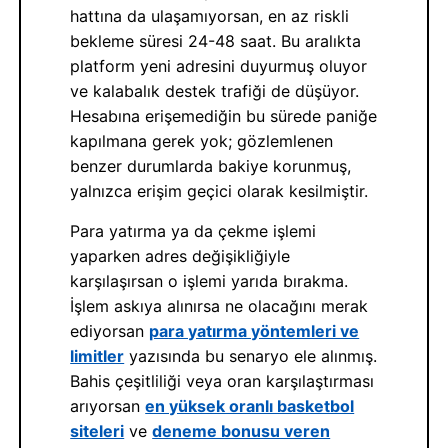
hattına da ulaşamıyorsan, en az riskli
bekleme süresi 24-48 saat. Bu aralıkta
platform yeni adresini duyurmuş oluyor
ve kalabalık destek trafiği de düşüyor.
Hesabına erişemediğin bu sürede paniğe
kapılmana gerek yok; gözlemlenen
benzer durumlarda bakiye korunmuş,
yalnızca erişim geçici olarak kesilmiştir.
Para yatırma ya da çekme işlemi
yaparken adres değişikliğiyle
karşılaşırsan o işlemi yarıda bırakma.
İşlem askıya alınırsa ne olacağını merak
ediyorsan
para yatırma yöntemleri ve
limitler
yazısında bu senaryo ele alınmış.
Bahis çeşitliliği veya oran karşılaştırması
arıyorsan
en yüksek oranlı basketbol
siteleri
ve
deneme bonusu veren