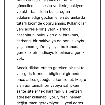
güncellemesi; hesap verilerin, bakiyen
ve aktif bahislerin bu süreçten
etkilenmediği gözlemlenen durumlarda
tutarlı biçimde doğrulanmış. Kullanıcılar
yeni adresle giriş yaptıklarında
hesaplarını buldukları gibi bırakmış,
herhangi bir bakiye ya da bonus kaybı
yaşanmamış. Dolayısıyla bu konuda
gereksiz bir endişeye kapılmana gerek
yok.
Ancak dikkat etmen gereken bir nokta
var: giriş formuna bilgilerini girmeden
önce adres çubuğunu kontrol et. Meşru
alan adı tanıdık bir yapıya sahipken
sahte siteler tek harf farkıyla benzeri
adresler kullanabiliyor. Şifreni hemen
değiştirmen gerekmiyor — yeni adres