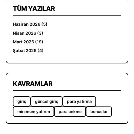
TÜM YAZILAR
Haziran 2026 (5)
Nisan 2026 (3)
Mart 2026 (19)
Şubat 2026 (4)
KAVRAMLAR
giriş
güncel giriş
para yatırma
minimum yatırım
para çekme
bonuslar