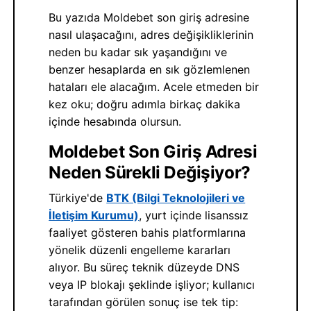
Bu yazıda Moldebet son giriş adresine
nasıl ulaşacağını, adres değişikliklerinin
neden bu kadar sık yaşandığını ve
benzer hesaplarda en sık gözlemlenen
hataları ele alacağım. Acele etmeden bir
kez oku; doğru adımla birkaç dakika
içinde hesabında olursun.
Moldebet Son Giriş Adresi
Neden Sürekli Değişiyor?
Türkiye'de
BTK (Bilgi Teknolojileri ve
İletişim Kurumu)
, yurt içinde lisanssız
faaliyet gösteren bahis platformlarına
yönelik düzenli engelleme kararları
alıyor. Bu süreç teknik düzeyde DNS
veya IP blokajı şeklinde işliyor; kullanıcı
tarafından görülen sonuç ise tek tip: