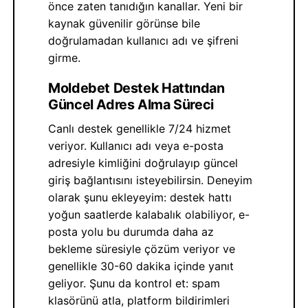
önce zaten tanıdığın kanallar. Yeni bir
kaynak güvenilir görünse bile
doğrulamadan kullanıcı adı ve şifreni
girme.
Moldebet Destek Hattından
Güncel Adres Alma Süreci
Canlı destek genellikle 7/24 hizmet
veriyor. Kullanıcı adı veya e-posta
adresiyle kimliğini doğrulayıp güncel
giriş bağlantısını isteyebilirsin. Deneyim
olarak şunu ekleyeyim: destek hattı
yoğun saatlerde kalabalık olabiliyor, e-
posta yolu bu durumda daha az
bekleme süresiyle çözüm veriyor ve
genellikle 30-60 dakika içinde yanıt
geliyor. Şunu da kontrol et: spam
klasörünü atla, platform bildirimleri