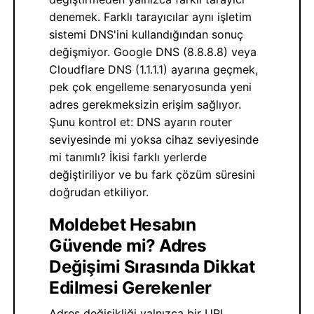
denemek. Farklı tarayıcılar aynı işletim
sistemi DNS'ini kullandığından sonuç
değişmiyor. Google DNS (8.8.8.8) veya
Cloudflare DNS (1.1.1.1) ayarına geçmek,
pek çok engelleme senaryosunda yeni
adres gerekmeksizin erişim sağlıyor.
Şunu kontrol et: DNS ayarın router
seviyesinde mi yoksa cihaz seviyesinde
mi tanımlı? İkisi farklı yerlerde
değiştiriliyor ve bu fark çözüm süresini
doğrudan etkiliyor.
Moldebet Hesabın
Güvende mi? Adres
Değişimi Sırasında Dikkat
Edilmesi Gerekenler
Adres değişikliği yalnızca bir URL