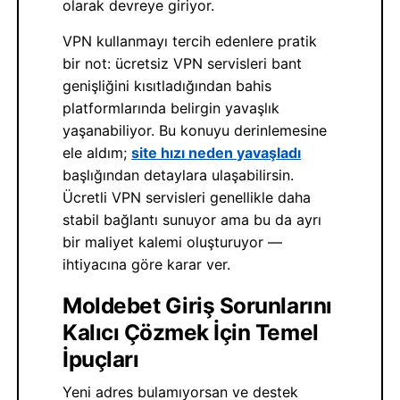
olarak devreye giriyor.
VPN kullanmayı tercih edenlere pratik
bir not: ücretsiz VPN servisleri bant
genişliğini kısıtladığından bahis
platformlarında belirgin yavaşlık
yaşanabiliyor. Bu konuyu derinlemesine
ele aldım;
site hızı neden yavaşladı
başlığından detaylara ulaşabilirsin.
Ücretli VPN servisleri genellikle daha
stabil bağlantı sunuyor ama bu da ayrı
bir maliyet kalemi oluşturuyor —
ihtiyacına göre karar ver.
Moldebet Giriş Sorunlarını
Kalıcı Çözmek İçin Temel
İpuçları
Yeni adres bulamıyorsan ve destek