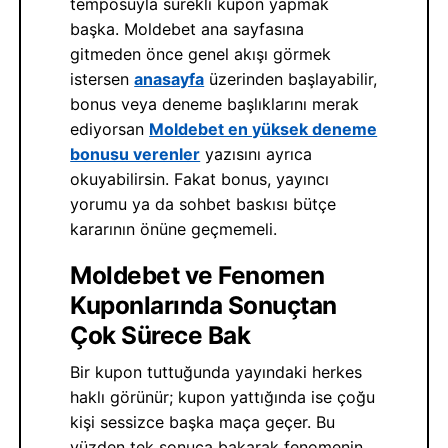
temposuyla sürekli kupon yapmak
başka. Moldebet ana sayfasına
gitmeden önce genel akışı görmek
istersen
anasayfa
üzerinden başlayabilir,
bonus veya deneme başlıklarını merak
ediyorsan
Moldebet en yüksek deneme
bonusu verenler
yazısını ayrıca
okuyabilirsin. Fakat bonus, yayıncı
yorumu ya da sohbet baskısı bütçe
kararının önüne geçmemeli.
Moldebet ve Fenomen
Kuponlarında Sonuçtan
Çok Sürece Bak
Bir kupon tuttuğunda yayındaki herkes
haklı görünür; kupon yattığında ise çoğu
kişi sessizce başka maça geçer. Bu
yüzden tek sonuca bakarak fenomenin