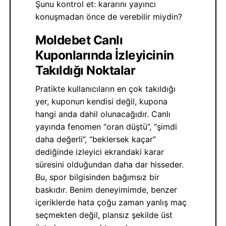
Şunu kontrol et: kararını yayıncı
konuşmadan önce de verebilir miydin?
Moldebet Canlı
Kuponlarında İzleyicinin
Takıldığı Noktalar
Pratikte kullanıcıların en çok takıldığı
yer, kuponun kendisi değil, kupona
hangi anda dahil olunacağıdır. Canlı
yayında fenomen “oran düştü”, “şimdi
daha değerli”, “beklersek kaçar”
dediğinde izleyici ekrandaki karar
süresini olduğundan daha dar hisseder.
Bu, spor bilgisinden bağımsız bir
baskıdır. Benim deneyimimde, benzer
içeriklerde hata çoğu zaman yanlış maç
seçmekten değil, plansız şekilde üst