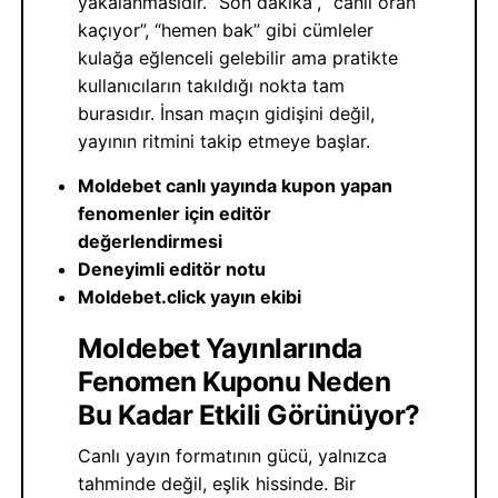
yakalanmasıdır. “Son dakika”, “canlı oran
kaçıyor”, “hemen bak” gibi cümleler
kulağa eğlenceli gelebilir ama pratikte
kullanıcıların takıldığı nokta tam
burasıdır. İnsan maçın gidişini değil,
yayının ritmini takip etmeye başlar.
Moldebet canlı yayında kupon yapan
fenomenler için editör
değerlendirmesi
Deneyimli editör notu
Moldebet.click yayın ekibi
Moldebet Yayınlarında
Fenomen Kuponu Neden
Bu Kadar Etkili Görünüyor?
Canlı yayın formatının gücü, yalnızca
tahminde değil, eşlik hissinde. Bir