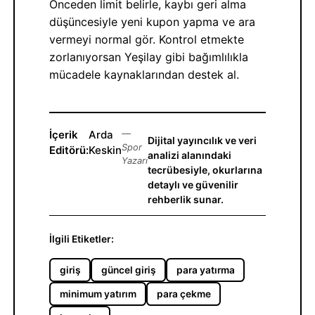
Önceden limit belirle, kaybı geri alma
düşüncesiyle yeni kupon yapma ve ara
vermeyi normal gör. Kontrol etmekte
zorlanıyorsan Yeşilay gibi bağımlılıkla
mücadele kaynaklarından destek al.
İçerik
Arda
—
Dijital yayıncılık ve veri
Spor
Editörü:
Keskin
analizi alanındaki
Yazarı
tecrübesiyle, okurlarına
detaylı ve güvenilir
rehberlik sunar.
İlgili Etiketler:
giriş
güncel giriş
para yatırma
minimum yatırım
para çekme