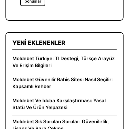
bonuslar
YENI EKLENENLER
Moldebet Türkiye: Tl Desteği, Türkçe Arayüz
Ve Erişim Bilgileri
Moldebet Güvenilir Bahis Sitesi Nasıl Seçilir:
Kapsamlı Rehber
Moldebet Ve İddaa Karşılaştırması: Yasal
Statü Ve Ürün Yelpazesi
Moldebet Sık Sorulan Sorular: Güvenilirlik,
Lisans Ve Para Çekme