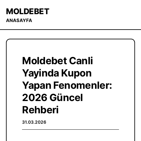
MOLDEBET
ANASAYFA
Moldebet Canli
Yayinda Kupon
Yapan Fenomenler:
2026 Güncel
Rehberi
31.03.2026