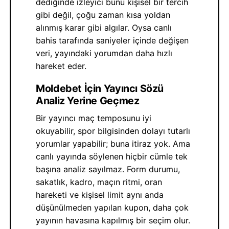
dediğinde izleyici bunu kişisel bir tercih
gibi değil, çoğu zaman kısa yoldan
alınmış karar gibi algılar. Oysa canlı
bahis tarafında saniyeler içinde değişen
veri, yayındaki yorumdan daha hızlı
hareket eder.
Moldebet İçin Yayıncı Sözü
Analiz Yerine Geçmez
Bir yayıncı maç temposunu iyi
okuyabilir, spor bilgisinden dolayı tutarlı
yorumlar yapabilir; buna itiraz yok. Ama
canlı yayında söylenen hiçbir cümle tek
başına analiz sayılmaz. Form durumu,
sakatlık, kadro, maçın ritmi, oran
hareketi ve kişisel limit aynı anda
düşünülmeden yapılan kupon, daha çok
yayının havasına kapılmış bir seçim olur.