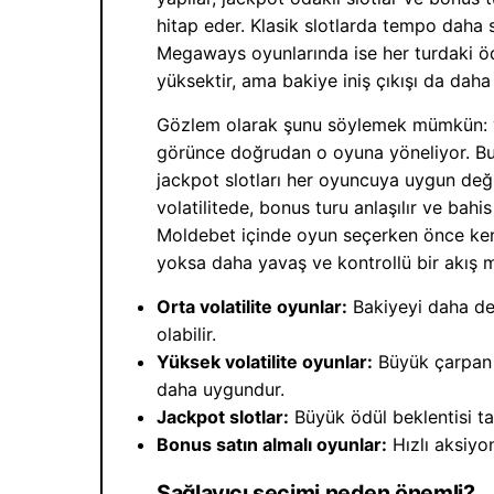
hitap eder. Klasik slotlarda tempo daha s
Megaways oyunlarında ise her turdaki öd
yüksektir, ama bakiye iniş çıkışı da daha b
Gözlem olarak şunu söylemek mümkün: y
görünce doğrudan o oyuna yöneliyor. Bu 
jackpot slotları her oyuncuya uygun deği
volatilitede, bonus turu anlaşılır ve bahis
Moldebet içinde oyun seçerken önce kendi
yoksa daha yavaş ve kontrollü bir akış 
Orta volatilite oyunlar:
Bakiyeyi daha den
olabilir.
Yüksek volatilite oyunlar:
Büyük çarpan 
daha uygundur.
Jackpot slotlar:
Büyük ödül beklentisi taş
Bonus satın almalı oyunlar:
Hızlı aksiyo
Sağlayıcı seçimi neden önemli?