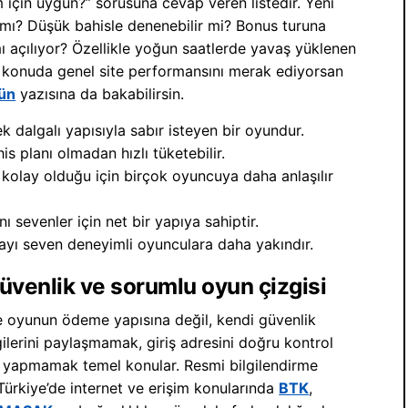
m için uygun?” sorusuna cevap veren listedir. Yeni
ır mı? Düşük bahisle denenebilir mi? Bonus turuna
ı açılıyor? Özellikle yoğun saatlerde yavaş yüklenen
u konuda genel site performansını merak ediyorsan
gün
yazısına da bakabilirsin.
 dalgalı yapısıyla sabır isteyen bir oyundur.
s planı olmadan hızlı tüketebilir.
kolay olduğu için birçok oyuncuya daha anlaşılır
ı sevenler için net bir yapıya sahiptir.
yı seven deneyimli oyunculara daha yakındır.
venlik ve sorumlu oyun çizgisi
 oyunun ödeme yapısına değil, kendi güvenlik
gilerini paylaşmamak, giriş adresini doğru kontrol
 yapmamak temel konular. Resmi bilgilendirme
 Türkiye’de internet ve erişim konularında
BTK
,