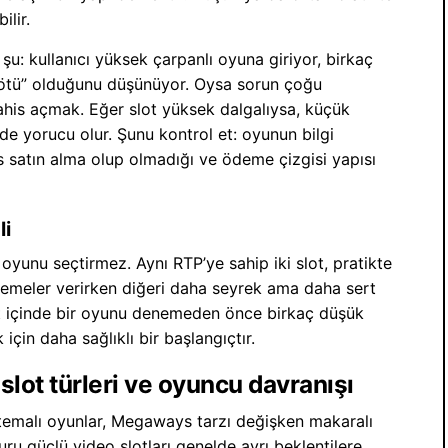
ilir.
u: kullanıcı yüksek çarpanlı oyuna giriyor, birkaç
“kötü” olduğunu düşünüyor. Oysa sorun çoğu
his açmak. Eğer slot yüksek dalgalıysa, küçük
e yorucu olur. Şunu kontrol et: oyunun bilgi
atın alma olup olmadığı ve ödeme çizgisi yapısı
li
 oyunu seçtirmez. Aynı RTP’ye sahip iki slot, pratikte
k ödemeler verirken diğeri daha seyrek ama daha sert
et içinde bir oyunu denemeden önce birkaç düşük
için daha sağlıklı bir başlangıçtır.
slot türleri ve oyuncu davranışı
emalı oyunlar, Megaways tarzı değişken makaralı
uru güçlü video slotları genelde ayrı beklentilere