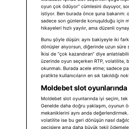
oyun çok ödüyor” cümlesini duyuyor, so
istiyor. Ben burada önce şuna bakarım:
sadece son günlerde konuşulduğu için mi
hikayeleri hızlı yayılır, ama düzenli oynay
Bunu şöyle düşün: aynı bakiyeyle iki far
dönüşler alıyorsun, diğerinde uzun süre 
İkisi de “çok kazandıran” diye anlatılabilir
üzerinde oyun seçerken RTP, volatilite, bo
okunmalı. Burada acele etme; sadece p
pratikte kullanıcıların en sık takıldığı nok
Moldebet slot oyunlarında
Moldebet slot oyunlarında iyi seçim, tek
Genelde daha doğru yaklaşım, oyunun öd
mekaniklerini aynı anda değerlendirmek. 
volatilite ise bu geri dönüşün nasıl dağıld
geçişlere ama daha büyük tekil ödemelere