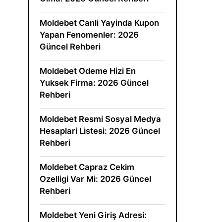
Moldebet Canli Yayinda Kupon
Yapan Fenomenler: 2026
Güncel Rehberi
Moldebet Odeme Hizi En
Yuksek Firma: 2026 Güncel
Rehberi
Moldebet Resmi Sosyal Medya
Hesaplari Listesi: 2026 Güncel
Rehberi
Moldebet Capraz Cekim
Ozelligi Var Mi: 2026 Güncel
Rehberi
Moldebet Yeni Giriş Adresi: