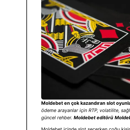
Moldebet en çok kazandıran slot oyunla
ödeme arayanlar için RTP, volatilite, sağ
güncel rehber.
Moldebet editörü
Molde
Moldebet içinde slot seçerken çoğu kişin