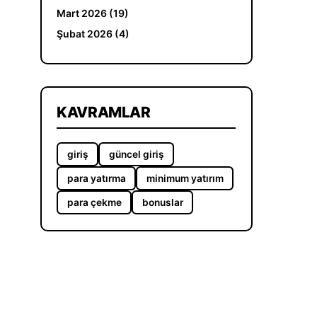
Mart 2026 (19)
Şubat 2026 (4)
KAVRAMLAR
giriş
güncel giriş
para yatırma
minimum yatırım
para çekme
bonuslar