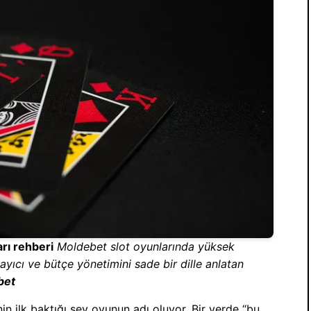
rı rehberi
Moldebet slot oyunlarında yüksek
layıcı ve bütçe yönetimini sade bir dille anlatan
bet
in ilk baktığı şey oyunun adı oluyor. Bir yerde “bu