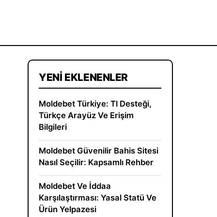
YENI EKLENENLER
Moldebet Türkiye: Tl Desteği,
Türkçe Arayüz Ve Erişim
Bilgileri
Moldebet Güvenilir Bahis Sitesi
Nasıl Seçilir: Kapsamlı Rehber
Moldebet Ve İddaa
Karşılaştırması: Yasal Statü Ve
Ürün Yelpazesi