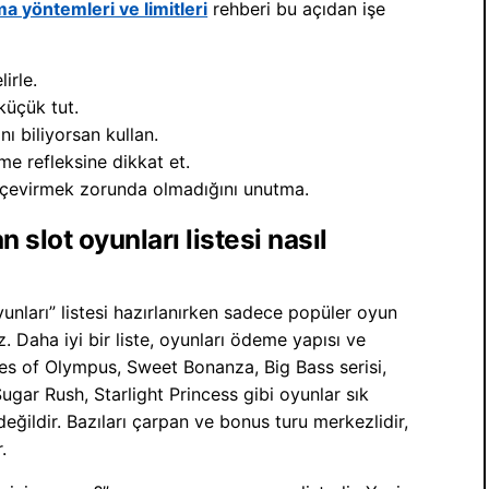
a yöntemleri ve limitleri
rehberi bu açıdan işe
irle.
küçük tut.
nı biliyorsan kullan.
me refleksine dikkat et.
 çevirmek zorunda olmadığını unutma.
slot oyunları listesi nasıl
unları” listesi hazırlanırken sadece popüler oyun
. Daha iyi bir liste, oyunları ödeme yapısı ve
tes of Olympus, Sweet Bonanza, Big Bass serisi,
gar Rush, Starlight Princess gibi oyunlar sık
değildir. Bazıları çarpan ve bonus turu merkezlidir,
.