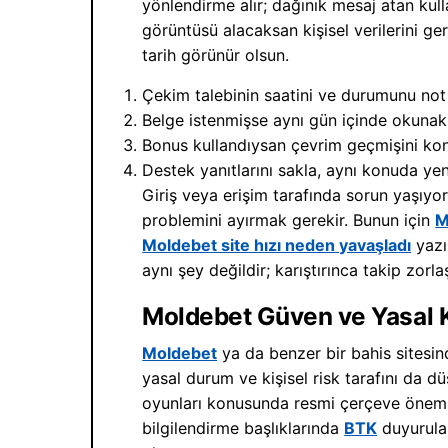
yönlendirme alır; dağınık mesaj atan kulla
görüntüsü alacaksan kişisel verilerini g
tarih görünür olsun.
Çekim talebinin saatini ve durumunu not 
Belge istenmişse aynı gün içinde okunakl
Bonus kullandıysan çevrim geçmişini kont
Destek yanıtlarını sakla, aynı konuda y
Giriş veya erişim tarafında sorun yaşıy
problemini ayırmak gerekir. Bunun için
M
Moldebet site hızı neden yavaşladı
yazı
aynı şey değildir; karıştırınca takip zorlaş
Moldebet Güven ve Yasal K
Moldebet
ya da benzer bir bahis sites
yasal durum ve kişisel risk tarafını da d
oyunları konusunda resmi çerçeve önemlid
bilgilendirme başlıklarında
BTK
duyurular