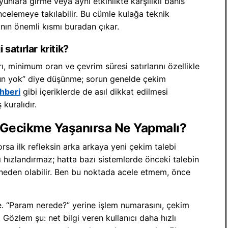
nlara girme veya aynı etkinlikte karşılıklı bahis
incelemeye takılabilir. Bu cümle kulağa teknik
ının önemli kısmı buradan çıkar.
atırlar kritik?
 minimum oran ve çevrim süresi satırlarını özellikle
un yok” diye düşünme; sorun genelde çekim
hberi
gibi içeriklerde de asıl dikkat edilmesi
kuralıdır.
Gecikme Yaşanırsa Ne Yapmalı?
a ilk refleksin arka arkaya yeni çekim talebi
hızlandırmaz; hatta bazı sistemlerde önceki talebin
 neden olabilir. Ben bu noktada acele etmem, önce
e. “Param nerede?” yerine işlem numarasını, çekim
 Gözlem şu: net bilgi veren kullanıcı daha hızlı