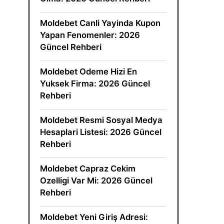
Moldebet Canli Yayinda Kupon
Yapan Fenomenler: 2026
Güncel Rehberi
Moldebet Odeme Hizi En
Yuksek Firma: 2026 Güncel
Rehberi
Moldebet Resmi Sosyal Medya
Hesaplari Listesi: 2026 Güncel
Rehberi
Moldebet Capraz Cekim
Ozelligi Var Mi: 2026 Güncel
Rehberi
Moldebet Yeni Giriş Adresi: