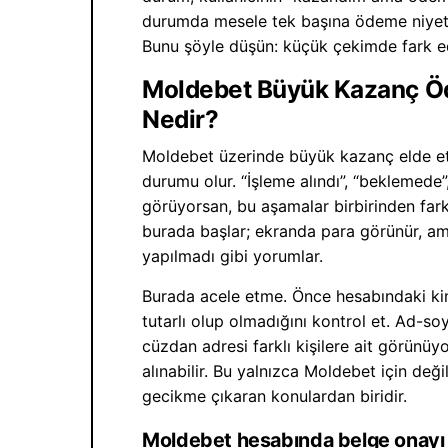
durumda mesele tek başına ödeme niyeti 
Bunu şöyle düşün: küçük çekimde fark ed
Moldebet Büyük Kazanç Öde
Nedir?
Moldebet üzerinde büyük kazanç elde et
durumu olur. “İşleme alındı”, “beklemede”
görüyorsan, bu aşamalar birbirinden farklı
burada başlar; ekranda para görünür, a
yapılmadı gibi yorumlar.
Burada acele etme. Önce hesabındaki kiml
tutarlı olup olmadığını kontrol et. Ad-so
cüzdan adresi farklı kişilere ait görün
alınabilir. Bu yalnızca Moldebet için de
gecikme çıkaran konulardan biridir.
Moldebet hesabında belge onayı