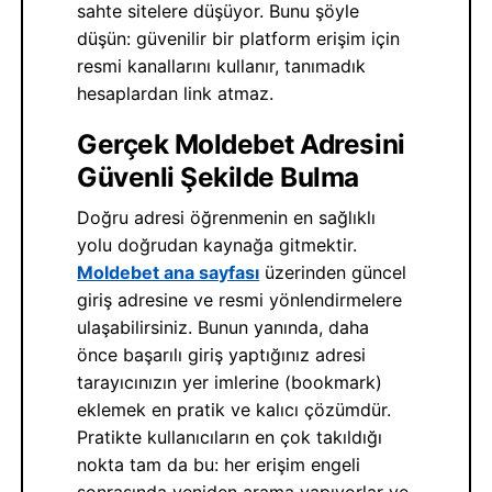
sahte sitelere düşüyor. Bunu şöyle
düşün: güvenilir bir platform erişim için
resmi kanallarını kullanır, tanımadık
hesaplardan link atmaz.
Gerçek Moldebet Adresini
Güvenli Şekilde Bulma
Doğru adresi öğrenmenin en sağlıklı
yolu doğrudan kaynağa gitmektir.
Moldebet ana sayfası
üzerinden güncel
giriş adresine ve resmi yönlendirmelere
ulaşabilirsiniz. Bunun yanında, daha
önce başarılı giriş yaptığınız adresi
tarayıcınızın yer imlerine (bookmark)
eklemek en pratik ve kalıcı çözümdür.
Pratikte kullanıcıların en çok takıldığı
nokta tam da bu: her erişim engeli