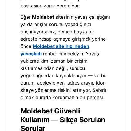
başkasına zarar veremiyor.
Eğer
Moldebet
sitesinin yavaş çalıştığını
ya da erişim sorunu yaşadığınızı
düşünüyorsanız, hemen başka bir
adreste hesap açmaya girişmek yerine
önce
Moldebet site hızı neden
yavaşladı
rehberini inceleyin. Yavaş
yükleme kimi zaman bir erişim
kısıtlamasından değil, sunucu
yoğunluğundan kaynaklanıyor — ve bu
durum, aceleyle yeni adres arayıp klon
siteye yönlenme riskini artırıyor. Sabırlı
olmak burada korunmanın bir parçası.
Moldebet Güvenli
Kullanım — Sıkça Sorulan
Sorular