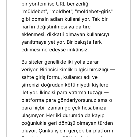
bir yöntem ise URL benzerliği —
"m0ldebet", "moldbet", "moldebet-giris"
gibi domain adları kullanılıyor. Tek bir
harfin değiştirilmesi ya da tire
eklenmesi, dikkatli olmayan kullanıcıyı
yanıltmaya yetiyor. Bir bakışta fark
edilmesi neredeyse imkânsız.
Bu siteler genellikle iki yolla zarar
veriyor. Birincisi kimlik bilgisi hırsızlığı —
sahte giriş formu, kullanıcı adı ve
şifrenizi doğrudan kötü niyetli kişilere
iletiyor. İkincisi para yatırma tuzağı —
platforma para gönderiyorsunuz ama o
para hiçbir zaman gerçek hesabınıza
ulaşmıyor. Her iki durumda da kayıp
çoğunlukla geri dönüşü olmayan türden
oluyor. Çünkü işlem gerçek bir platform