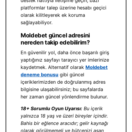
destek hattıyla iletişime geçin; bazı
platformlar talep üzerine hesabı geçici
olarak kilitleyerek ek koruma
sağlayabiliyor.
Moldebet güncel adresini
nereden takip edebilirim?
En güvenilir yol, daha önce başarılı giriş
yaptığınız sayfayı tarayıcı yer imlerinize
kaydetmek. Alternatif olarak
Moldebet
deneme bonusu
gibi güncel
içeriklerimizden de doğrulanmış adres
bilgisine ulaşabilirsiniz; bu sayfalarda
her zaman güncel yönlendirme bulunur.
18+ Sorumlu Oyun Uyarısı:
Bu içerik
yalnızca 18 yaş ve üzeri bireyler içindir.
Bahis bir eğlence aracıdır; gelir kaynağı
olarak görülmemeli ve bütçenizi aşan