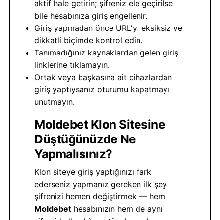
aktif hale getirin; şifreniz ele geçirilse
bile hesabınıza giriş engellenir.
Giriş yapmadan önce URL'yi eksiksiz ve
dikkatli biçimde kontrol edin.
Tanımadığınız kaynaklardan gelen giriş
linklerine tıklamayın.
Ortak veya başkasına ait cihazlardan
giriş yaptıysanız oturumu kapatmayı
unutmayın.
Moldebet Klon Sitesine
Düştüğünüzde Ne
Yapmalısınız?
Klon siteye giriş yaptığınızı fark
ederseniz yapmanız gereken ilk şey
şifrenizi hemen değiştirmek — hem
Moldebet
hesabınızın hem de aynı