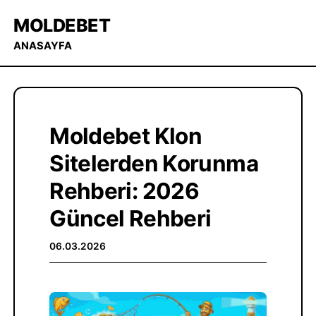
MOLDEBET
ANASAYFA
Moldebet Klon
Sitelerden Korunma
Rehberi: 2026
Güncel Rehberi
06.03.2026