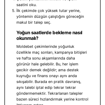
saatini oku.
İlk çekimde çok yüksek tutar yerine,
yöntemin düzgün çalıştığını göreceğin
makul bir talep seç.
Yoğun saatlerde bekleme nasıl
okunmalı?
Moldebet çekimlerinde yoğunluk
özellikle maç sonları, kampanya bitişleri
ve hafta sonu akşamlarında daha
görünür hale gelebilir. Bu, her işlem
gecikir demek değildir; ama destek
kuyruğu ve finans onayı aynı anda
sıkışabilir. Burada en pratik davranış,
aynı talebi iptal edip tekrar tekrar
göndermemektir. Tekrarlanan talepler
bazen süreci hızlandırmak yerine kontrol
ihtiyacını artırır.