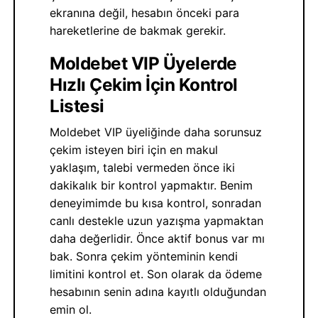
ekranına değil, hesabın önceki para
hareketlerine de bakmak gerekir.
Moldebet VIP Üyelerde
Hızlı Çekim İçin Kontrol
Listesi
Moldebet VIP üyeliğinde daha sorunsuz
çekim isteyen biri için en makul
yaklaşım, talebi vermeden önce iki
dakikalık bir kontrol yapmaktır. Benim
deneyimimde bu kısa kontrol, sonradan
canlı destekle uzun yazışma yapmaktan
daha değerlidir. Önce aktif bonus var mı
bak. Sonra çekim yönteminin kendi
limitini kontrol et. Son olarak da ödeme
hesabının senin adına kayıtlı olduğundan
emin ol.