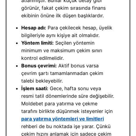
atlanmıştır. Bunlar küçük detay gibi
görünür, fakat çekim sırasında finans
ekibinin önüne ilk düşen başlıklardır.
Hesap adı:
Para çekilecek hesap, üyelik
bilgileriyle aynı kişiye ait olmalıdır.
Yöntem limiti:
Seçilen yöntemin
minimum ve maksimum çekim sınırı
kontrol edilmelidir.
Bonus çevrimi:
Aktif bonus varsa
çevrim şartı tamamlanmadan çekim
talebi bekleyebilir.
İşlem saati:
Gece, hafta sonu veya
resmi tatil dönemlerinde süre değişebilir.
Moldebet para yatırma ve çekme
tarafını birlikte düşünmek isteyenler için
para yatırma yöntemleri ve limitleri
rehberi de bu noktada işe yarar. Çünkü
çekim hızını anlamak için sadece çekim