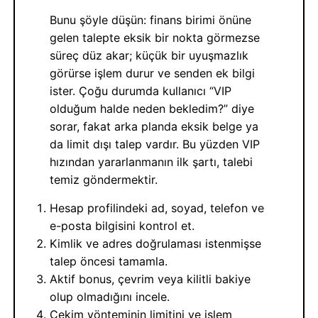
Bunu şöyle düşün: finans birimi önüne
gelen talepte eksik bir nokta görmezse
süreç düz akar; küçük bir uyuşmazlık
görürse işlem durur ve senden ek bilgi
ister. Çoğu durumda kullanıcı “VIP
olduğum halde neden bekledim?” diye
sorar, fakat arka planda eksik belge ya
da limit dışı talep vardır. Bu yüzden VIP
hızından yararlanmanın ilk şartı, talebi
temiz göndermektir.
Hesap profilindeki ad, soyad, telefon ve
e-posta bilgisini kontrol et.
Kimlik ve adres doğrulaması istenmişse
talep öncesi tamamla.
Aktif bonus, çevrim veya kilitli bakiye
olup olmadığını incele.
Çekim yönteminin limitini ve işlem