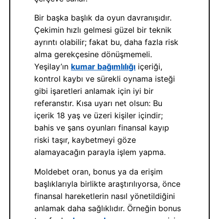
Bir başka başlık da oyun davranışıdır.
Çekimin hızlı gelmesi güzel bir teknik
ayrıntı olabilir; fakat bu, daha fazla risk
alma gerekçesine dönüşmemeli.
Yeşilay’ın
kumar bağımlılığı
içeriği,
kontrol kaybı ve sürekli oynama isteği
gibi işaretleri anlamak için iyi bir
referanstır. Kısa uyarı net olsun: Bu
içerik 18 yaş ve üzeri kişiler içindir;
bahis ve şans oyunları finansal kayıp
riski taşır, kaybetmeyi göze
alamayacağın parayla işlem yapma.
Moldebet oran, bonus ya da erişim
başlıklarıyla birlikte araştırılıyorsa, önce
finansal hareketlerin nasıl yönetildiğini
anlamak daha sağlıklıdır. Örneğin bonus