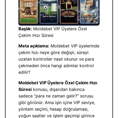
Başlık:
Moldebet VIP Üyelere Özel
Çekim Hızı Süresi
Meta açıklama:
Moldebet VIP üyelerinde
çekim hızı neye göre değişir, süreyi
uzatan kontroller nasıl okunur ve para
çekmeden önce hangi adımlar kontrol
edilir?
Moldebet VIP Üyelere Özel Çekim Hızı
Süresi
konusu, dışarıdan bakınca
sadece “para ne zaman gelir?” sorusu
gibi görünür. Ama işin içine VIP seviye,
yöntem seçimi, hesap doğrulaması,
yoğun saatler ve işlem geçmişi girince